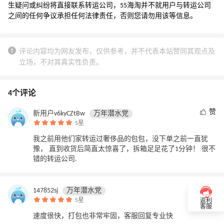
生疑问或纠纷将直接联系转运公司，55海淘并不就用户与转运公司
之间的任何争议承担任何法律责任，否则您请勿用该等信息。
评论内容均为网友发布，仅供参考，并不代表本站赞同其观点及
立场，不对其真实性负责。
4个评论
赞
新用户v6kyCZtBw
万年潜水党
5星
我之前用他们家转运过奢侈品的包包，没下单之前一直犹
豫， 直到收货后简直太惊喜了，拆箱足足花了1分钟！ 很不
错的转运公司.
2
147852sj
万年潜水党
5星
返利
客服
速度很快，打包也非常牢固，客服回复专业快