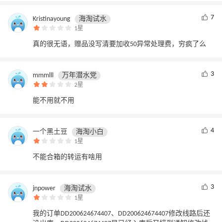
7
Kristinayoung
海淘试水
1星
真的很无语，赠品没写清要加收50异常处理费，穷疯了么
3
mmmlll
万年潜水党
2星
能不用就不用
4
一个黑土豆
海淘小白
1星
不能合箱的转运有啥用
3
jnpower
海淘试水
1星
我的订单DD200624674407、DD200624674407修改线路后还