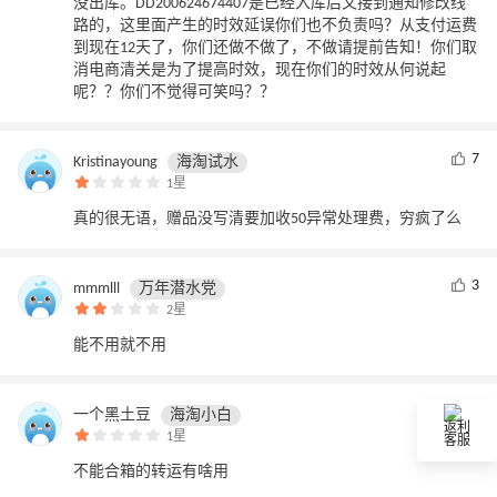
没出库。DD200624674407是已经入库后又接到通知修改线
路的，这里面产生的时效延误你们也不负责吗？从支付运费
到现在12天了，你们还做不做了，不做请提前告知！你们取
消电商清关是为了提高时效，现在你们的时效从何说起
呢？？你们不觉得可笑吗？？
7
Kristinayoung
海淘试水
1星
真的很无语，赠品没写清要加收50异常处理费，穷疯了么
3
mmmlll
万年潜水党
2星
能不用就不用
4
一个黑土豆
海淘小白
返利
1星
客服
不能合箱的转运有啥用