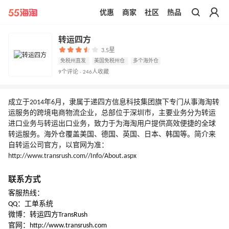
优惠
商家
社区
热品
带你去官网买正品
转运四方
3.5星
免税州直发
美国免税州仓
多个海外仓
9个评论 · 246人收藏
成立于2014年6月，隶属于递四方信息科技集团旗下专门从事海淘转
运服务的跨境电商物流企业，总部位于深圳市，主要业务分为转运
进口业务与转运出口业务，致力于为海淘用户提供高效便捷的全球
转运服务。海外仓覆盖美国、德国、英国、日本、韩国等。简介来
自转运公司官方，以官网为准：
http://www.transrush.com//Info/About.aspx
联系方式
客服热线：
QQ：工单系统
微博：转运四方TransRush
官网：http://www.transrush.com