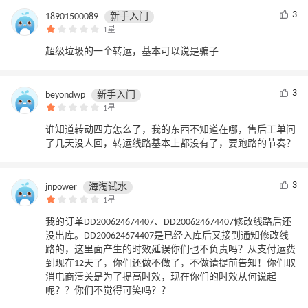
3
18901500089
新手入门
1星
超级垃圾的一个转运，基本可以说是骗子
3
beyondwp
新手入门
1星
谁知道转动四方怎么了，我的东西不知道在哪，售后工单问
了几天没人回，转运线路基本上都没有了，要跑路的节奏？
3
jnpower
海淘试水
1星
我的订单DD200624674407、DD200624674407修改线路后还
没出库。DD200624674407是已经入库后又接到通知修改线
路的，这里面产生的时效延误你们也不负责吗？从支付运费
到现在12天了，你们还做不做了，不做请提前告知！你们取
消电商清关是为了提高时效，现在你们的时效从何说起
呢？？你们不觉得可笑吗？？