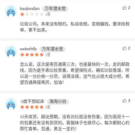
2
baojiandian
万年潜水党
1星
垃圾公司。本来没有税的。私自收税。变相骗钱。要求给税
单，拿不出来。
2
webothfly
万年潜水党
5星
怎么说，这次是用百通第三次，也是最快的一次，走的邮政
线，因为是手表比较贵重，希望保险点，确实比较靠谱，所
以说一分价格一分货，说得没错，运气也占很大成分吧，希
望百通再接再厉，加油！
3
-3度不想起床
海淘小白
5星
12天收货，超出预期，没有对比就没有伤害，因为我双十一
的包裹还有没有到货的。客服妹子也很尽心，每次都耐心的
帮忙查单。百通，黑五一定约！