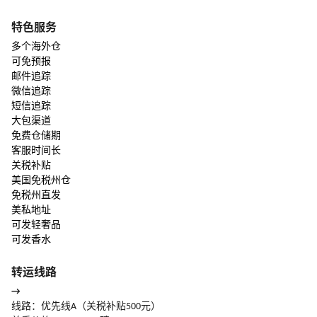
特色服务
多个海外仓
可免预报
邮件追踪
微信追踪
短信追踪
大包渠道
免费仓储期
客服时间长
关税补贴
美国免税州仓
免税州直发
美私地址
可发轻奢品
可发香水
转运线路
→
线路：优先线A（关税补贴500元）