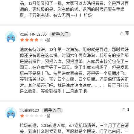
品，12月份又扣了一批，大家可以去贴吧看看，全是声讨百
通的，更垃圾的是，你充值的钱，退回的时候还要有手续
费，千万别充钱，有去无回 ~~！！垃圾
赞
Rxn6_HNiL2538
新手入门
4星
速度有待改进。13年第一次海淘。用的就是百通。那时候好
像还没有现在这么慢。时隔六年再次海淘，我所有的操作都
是提前操作。预报入库，预报运单。入库后审核分包花了三
四天，在仓库里等了三四天。终于出库去机场了。但是发现
原来不是马上飞。按照进度表来看，还得等一个星期才飞。
等到清关派送，预计四个步骤，四个星期。还要保证清关正
常。其他都还行吧。就是速度速度速度、、、。反正目前我
是么收到。等收到得到十二月底了吧。
1
illusions123
新手入门
1星
垃圾转运，5.31转运入库，6.7送机场清关，三个月了还在清
关，到底什么时候到货，客服就是个摆设，问了也白问，一