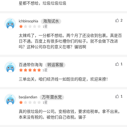
星都不想给，垃圾垃圾垃圾
2
ichbinsophia
海淘试水
1星
太辣鸡了，一分都不想给。两个月了还没收到包裹。真是百
日不通。百度上有很多吐槽你们的帖子。就不会做下改进
吗？这种公司存在的意义在哪？骗钱啊
1
百通带你海淘
转运客服
5星
三单出关，咱们经济线一如既往的稳定，欢迎来撩！
1
baojiandian
万年潜水党
1星
真的很垃圾的一公司。变相收钱，要求给税单。拿不出来。
本来没有税的。被他们自己收税。骗子