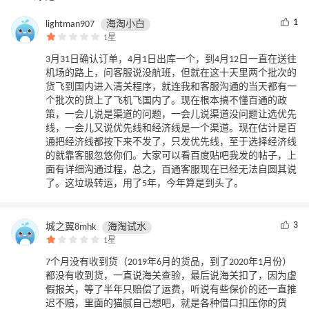
1
lightman907
海淘小白
1星
3月31日确认订单，4月1日出库一个，到4月12日一直在送往
机场的路上，问客服说没航班，但就在这十天里两个批次的
货飞到国内进入清关程序，就连我和客服沟通的当天都有一
个批次的货上了飞机飞国内了。现在根本搞不懂百通的政
策，一会儿说是渠道的问题，一会儿说渠道没问题让选优先
线，一会儿又说优先线和经济线是一个渠道。现在估计是百
通把经济线都按下来不发了，只发优先线，至于选择经济线
的就靠客服忽悠你们。大家可以看百度贴吧我发的帖子，上
面有详细沟通过程，总之，百通客服现在已经无法自圆其说
了。这垃圾转运，用了5年，今年算是到头了。
3
城之翼8mhk
海淘试水
1星
7个月没有收到货（2019年6月的货品，到了2020年1月份）
都没有收到货，一直说海关查验，最后说海关扣了，因为虚
假报关，等了半年只赔偿了运费，听说有些保价的还一直推
迟不赔，里面的猫腻自己想吧，就是各种借口扣压你的货