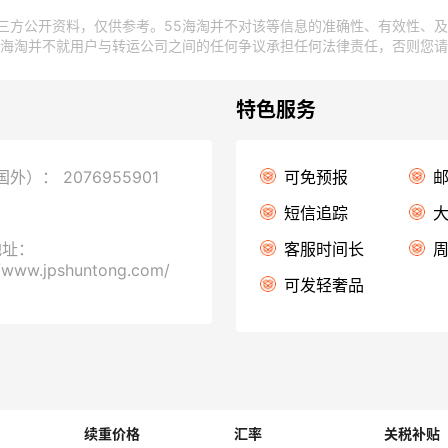
三方公开资料，仅供参考。55海淘并不对该等信息的准确性、有效性、
5海淘并不就用户与转运公司之间的任何争议承担任何法律责任，否则您
特色服务
（国外）：
2076955901
可免预报
：
短信追踪
地址：
客服时间长
//www.jpshuntong.com/
可发轻奢品
续重价格
汇率
关税补贴