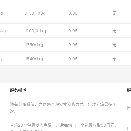
0g
J130/100g
0.06
无
5kg
J100/0.1kg
0.06
无
J350/1kg
0.06
无
g
J540/1kg
0.06
无
服务描述
服
独有分箱系统，方便您合理安排发货方式。每次分箱最多6
日
次。
合箱20个包裹以内免费，之后每增加一个包裹收取50日元，
日