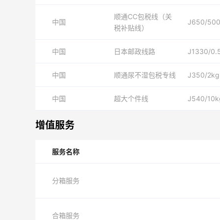
顺通CC包税线（关
中国
J650/50
税补贴线）
中国
日本邮政线路
J1330/0.
中国
顺通尿不湿包税专线
J350/2kg
中国
超大个件线
J540/10k
增值服务
服务名称
分箱服务
合箱服务