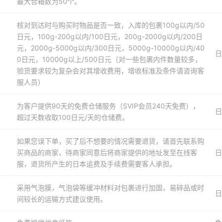
最大合箱数为50个。
核对到达时与购买时物品是否一致，入库的包裹100g以内/50
日元，100g-200g以内/100日元，200g-2000g以内/200日
元，2000g-5000g以内/300日元，5000g-10000g以内/40
日
0日元，10000g以上/500日元（对一些包裹内件数量较多，
验货要求较为复杂会对其增收费用，增收标准及条件请咨询客
服人员）
为客户提供90天的免费仓储服务（SVIP会员240天免费），
日
超过天数收取100日元/天的仓储费。
如果您误下单，买了后不想要的情况需要退货，请首先联系购
买商品的商家，待商家同意后将商家提供的地址发至在线客
日
服，退货所产生的日本运费及手续费需要客人承担。
采用气泡膜，气泡袋等缓冲材料对包裹进行加固，易碎品或时
日
间较长的运输方式建议使用。