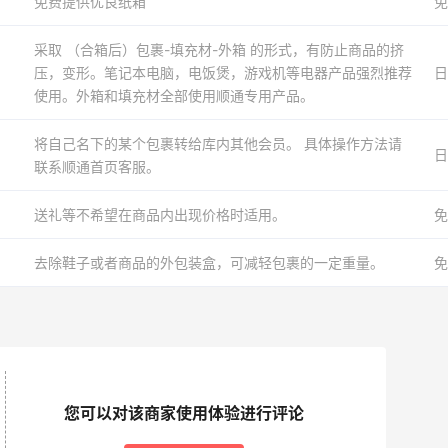
免费提供优良纸箱
免
采取 （合箱后）包裹-填充材-外箱 的形式，有防止商品的挤
压，变形。笔记本电脑，电饭煲，游戏机等电器产品强烈推荐
日
使用。外箱和填充材全部使用顺通专用产品。
将自己名下的某个包裹转给库内其他会员。 具体操作方法请
日
联系顺通首页客服。
送礼等不希望在商品内出现价格时适用。
免
去除鞋子或者商品的外包装盒，可减轻包裹的一定重量。
免
您可以对该商家使用体验进行评论