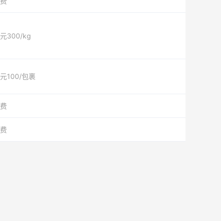
费
元300/kg
元100/包裹
费
费