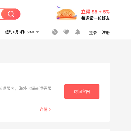
立得 $5 + 5%
每邀请一位好友
纽约 8月6日05:40
登录
注册
转运服务，海外仓储转运等服
访问官网
详情